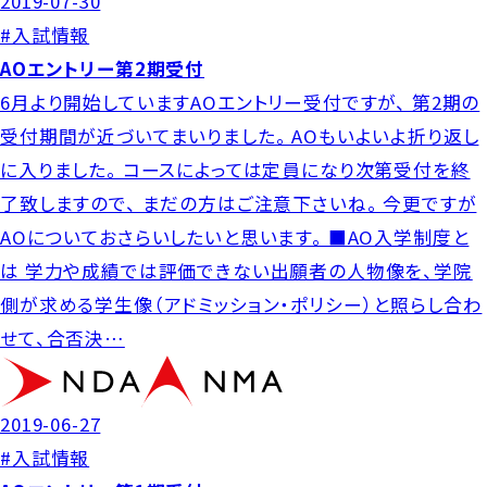
2019-07-30
#入試情報
AOエントリー第2期受付
6月より開始していますAOエントリー受付ですが、 第2期の
受付期間が近づいてまいりました。 AOもいよいよ折り返し
に入りました。 コースによっては定員になり次第受付を終
了致しますので、 まだの方はご注意下さいね。 今更ですが
AOについておさらいしたいと思います。 ■AO入学制度と
は 学力や成績では評価できない出願者の人物像を、学院
側が求める学生像（アドミッション・ポリシー）と照らし合わ
せて、合否決…
2019-06-27
#入試情報