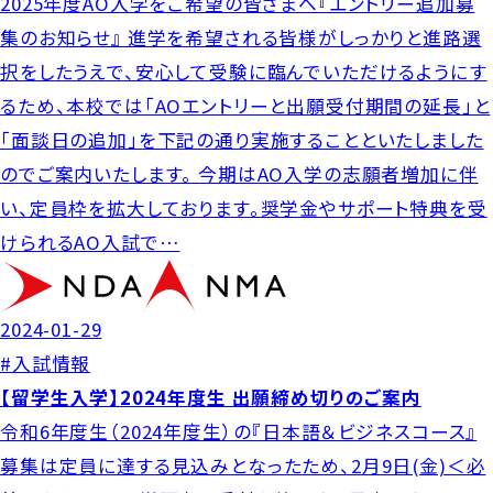
2025年度AO入学をご希望の皆さまへ『エントリー追加募
集のお知らせ』 進学を希望される皆様がしっかりと進路選
択をしたうえで、安心して受験に臨んでいただけるようにす
るため、本校では「AOエントリーと出願受付期間の延長」と
「面談日の追加」を下記の通り実施することといたしました
のでご案内いたします。 今期はAO入学の志願者増加に伴
い、定員枠を拡大しております。奨学金やサポート特典を受
けられるAO入試で…
2024-01-29
#入試情報
【留学生入学】2024年度生 出願締め切りのご案内
令和6年度生（2024年度生）の『日本語＆ビジネスコース』
募集は定員に達する見込みとなったため、2月9日(金)＜必