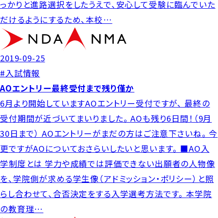
っかりと進路選択をしたうえで、安心して受験に臨んでいた
だけるようにするため、本校…
2019-09-25
#入試情報
AOエントリー最終受付まで残り僅か
6月より開始していますAOエントリー受付ですが、 最終の
受付期間が近づいてまいりました。 AOも残り6日間！（9月
30日まで） AOエントリーがまだの方はご注意下さいね。 今
更ですがAOについておさらいしたいと思います。 ■AO入
学制度とは 学力や成績では評価できない出願者の人物像
を、学院側が求める学生像（アドミッション・ポリシー）と照
らし合わせて、合否決定をする入学選考方法です。 本学院
の教育理…