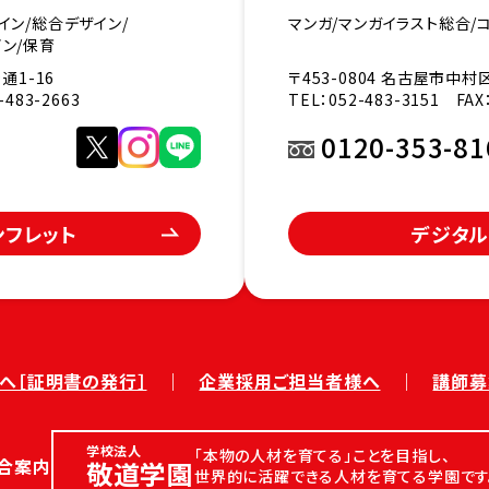
イン/総合デザイン/
マンガ/マンガイラスト総合/
ン/保育
通1-16
〒453-0804 名古屋市中村
483-2663
TEL：
052-483-3151
FAX：
0120-353-81
ンフレット
デジタル
へ［証明書の発行］
企業採用ご担当者様へ
講師募
学校法人
「本物の人材を育てる」ことを目指し、
合案内
敬道学園
世界的に活躍できる人材を育てる学園です