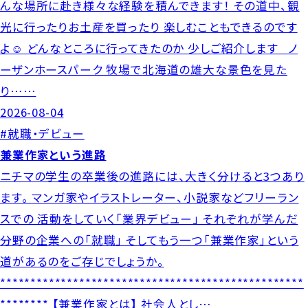
んな場所に赴き様々な経験を積んできます！ その道中、観
光に行ったりお土産を買ったり 楽しむこともできるのです
よ☺ どんなところに行ってきたのか 少しご紹介します ノ
ーザンホースパーク 牧場で北海道の雄大な景色を見た
り……
2026-08-04
#就職・デビュー
兼業作家という進路
ニチマの学生の卒業後の進路には、大きく分けると3つあり
ます。 マンガ家やイラストレーター、小説家などフリーラン
スでの 活動をしていく「業界デビュー」 それぞれが学んだ
分野の企業への「就職」 そしてもう一つ「兼業作家」という
道があるのをご存じでしょうか。
**************************************************
******** 【兼業作家とは】 社会人とし…