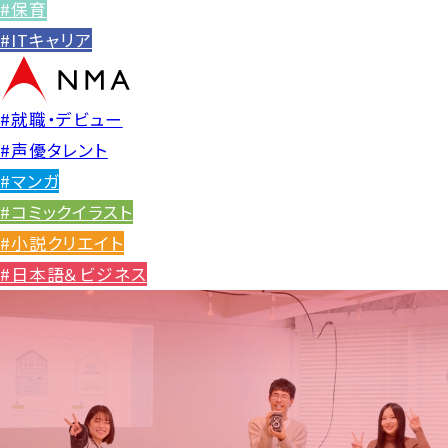
#保育
#ITキャリア
#就職・デビュー
#声優タレント
#マンガ
#コミックイラスト
#小説クリエイト
#日本語＆ビジネス