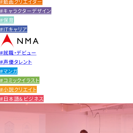
#動画クリエイター
#キャラクターデザイン
#保育
#ITキャリア
#就職・デビュー
#声優タレント
#マンガ
#コミックイラスト
#小説クリエイト
#日本語＆ビジネス